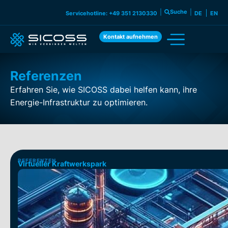
|
Suche
|
Servicehotline: +49 351 2130330
DE
EN
Kontakt aufnehmen
Referenzen
Erfahren Sie, wie SICOSS dabei helfen kann, ihre
Energie-Infrastruktur zu optimieren.
REFERENZEN
Virtueller Kraftwerkspark