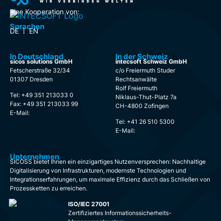
Eine Kooperation von:
Sprachen
DE
EN
In Deutschland
In der Schweiz
sicos solutions GmbH
intecsoft Schweiz GmbH
Fetscherstraße 32/34
c/o Freiermuth Studer
01307 Dresden
Rechtsanwälte
Rolf Freiermuth
Tel: +49 351 213033 0
Niklaus-Thut-Platz 7a
Fax: +49 351 213033 99
CH-4800 Zofingen
E-Mail:
Tel: +41 26 510 5300
E-Mail:
Unternehmen
SICOSS bietet Ihnen ein einzigartiges Nutzenversprechen: Nachhaltige
Digitalisierung von Infrastrukturen, modernste Technologien und
Integrationserfahrungen, um maximale Effizienz durch das Schließen von
Prozessketten zu erreichen.
ISO/IEC 27001
Zertifiziertes Informationssicherheits-