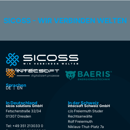
SICOSS - WIR VERBINDEN WELTEN
Eine Kooperation von:
Sprachen
DE
EN
In Deutschland
In der Schweiz
sicos solutions GmbH
intecsoft Schweiz GmbH
Fetscherstraße 32/34
c/o Freiermuth Studer
01307 Dresden
Rechtsanwälte
Rolf Freiermuth
Tel: +49 351 213033 0
Niklaus-Thut-Platz 7a